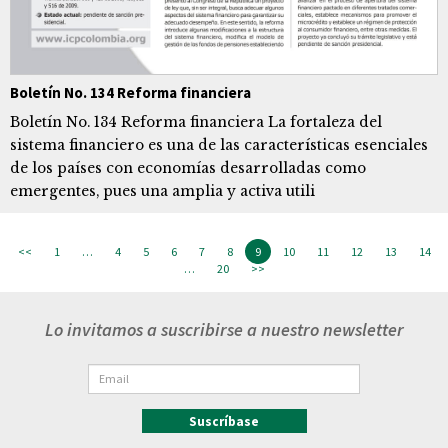
Boletín No. 134 Reforma financiera
Boletín No. 134 Reforma financiera La fortaleza del
sistema financiero es una de las características esenciales
de los países con economías desarrolladas como
emergentes, pues una amplia y activa utili
<<
1
…
4
5
6
7
8
9
10
11
12
13
14
…
20
>>
Lo invitamos a suscribirse a nuestro newsletter