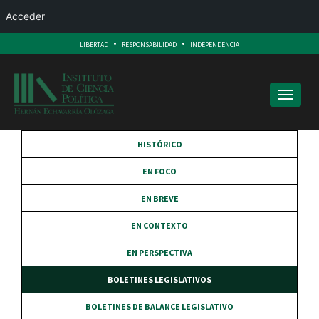
Acceder
.
.
LIBERTAD
RESPONSABILIDAD
INDEPENDENCIA
Toggle
navigati
HISTÓRICO
EN FOCO
EN BREVE
EN CONTEXTO
EN PERSPECTIVA
BOLETINES LEGISLATIVOS
BOLETINES DE BALANCE LEGISLATIVO