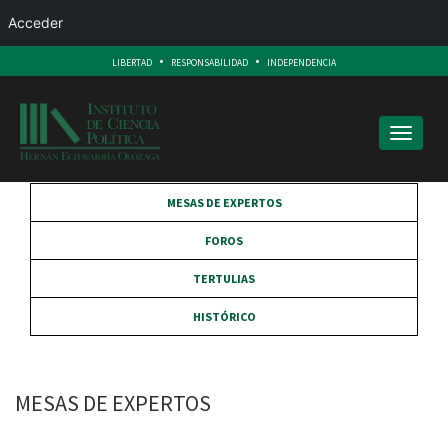
Acceder
.
.
LIBERTAD
RESPONSABILIDAD
INDEPENDENCIA
Toggle
navigati
MESAS DE EXPERTOS
FOROS
TERTULIAS
HISTÓRICO
MESAS DE EXPERTOS