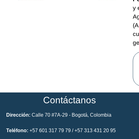
y 
Ag
(A
cu
ge
Contáctanos
Dirección:
Calle 70 #7A-29 - Bogotá, Colombia
Teléfono:
+57 601 317 79 79 / +57 313 431 20 95