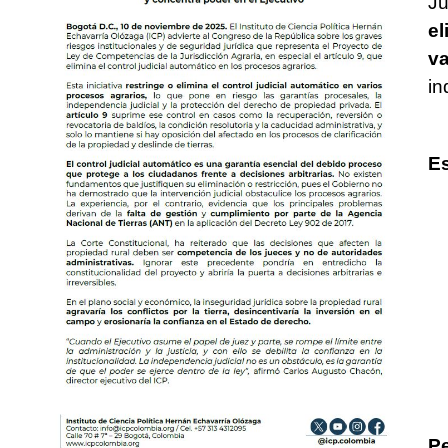
Ju
el
va
in
Es
Pe