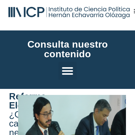
Consulta nuestro
contenido
Reforma
Electoral:
¿Que
cambios
necesita