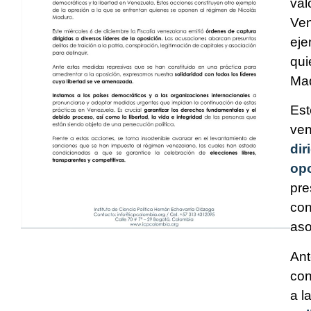
val
Ven
eje
qui
Ma
Est
ven
dir
opo
pre
con
aso
Ant
con
a l