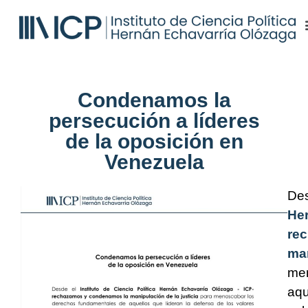
Condenamos la
persecución a líderes
de la oposición en
Venezuela
De
Her
re
man
men
aqu