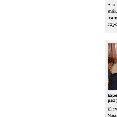
A lo
más,
tran
expe
Expe
paz 
El e
Nasi