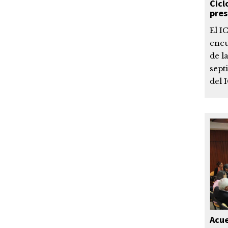
Cicl
pres
El I
encu
de l
sept
del 
Acue