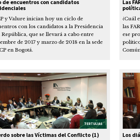
o de encuentros con candidatos
Las FA
idenciales
polític
CP y Valure inician hoy un ciclo de
¿Cuál e
entros con los candidatos a la Presidencia
las FAR
a República, que se llevará a cabo entre
ese pro
iembre de 2017 y marzo de 2018 en la sede
polític
ICP en Bogotá.
Común
TERTULIAS
rdo sobre las Víctimas del Conflicto (1)
Los diá