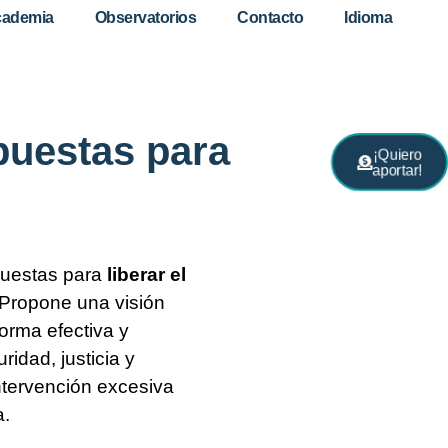
ademia
Observatorios
Contacto
Idioma
puestas para
¡Quiero
aportar!
puestas para
liberar el
Propone una visión
orma efectiva y
ridad, justicia y
intervención excesiva
a.