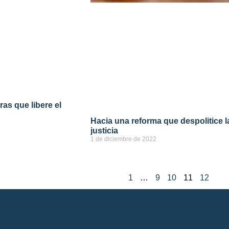
ras que libere el
Hacia una reforma que despolitice l
justicia
1 de diciembre de 2022
ver más
1
…
9
10
11
12